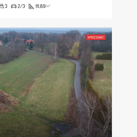
3
2/3
111,89
m²
SPRZEDANE!