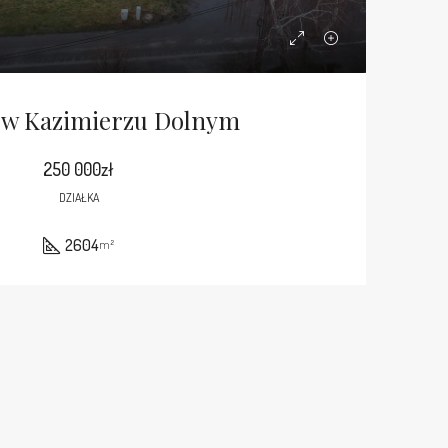
a w Kazimierzu Dolnym
250 000zł
DZIAŁKA
2604
m²