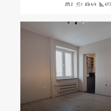
2
1
4/4
47,