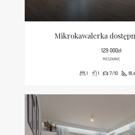
Mikrokawalerka dostępn
129 000zł
MIESZKANIE
1
1
7/10
18,