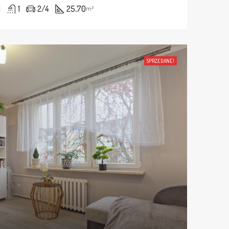
1
1
2/4
25,70
m²
SPRZEDANE!