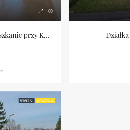
Rozkładowe, trzypokojowe mieszkanie przy Kościuszki
Działk
m²
SPRZEDAŻ
WYŁĄCZNOŚĆ