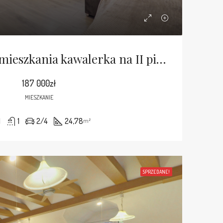
Gotowa na do zamieszkania kawalerka na II piętrze
187 000zł
MIESZKANIE
1
1
2/4
24,78
m²
SPRZEDANE!