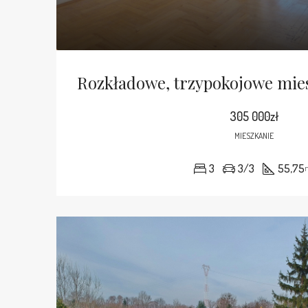
305 000zł
MIESZKANIE
3
3/3
55,75