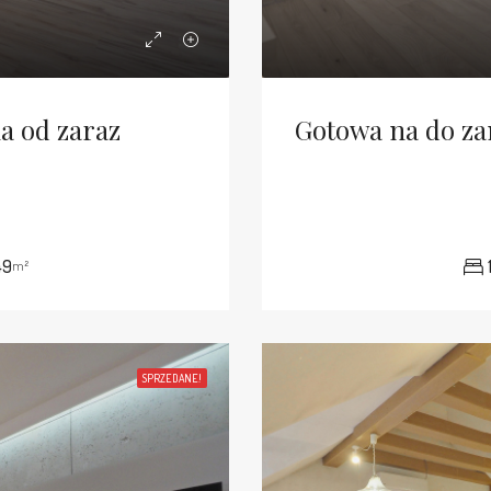
a od zaraz
49
m²
SPRZEDANE!