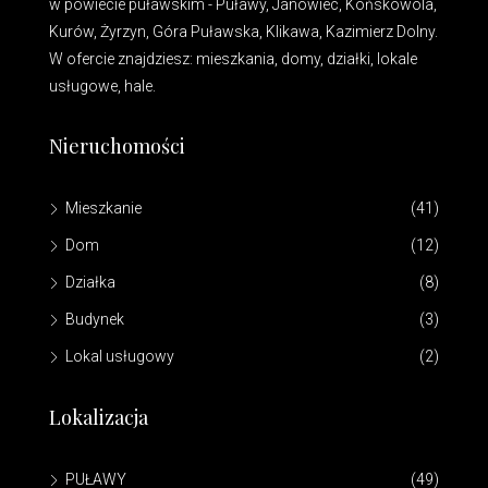
w powiecie puławskim - Puławy, Janowiec, Końskowola,
Kurów, Żyrzyn, Góra Puławska, Klikawa, Kazimierz Dolny.
W ofercie znajdziesz: mieszkania, domy, działki, lokale
usługowe, hale.
Nieruchomości
Mieszkanie
(41)
Dom
(12)
Działka
(8)
Budynek
(3)
Lokal usługowy
(2)
Lokalizacja
PUŁAWY
(49)