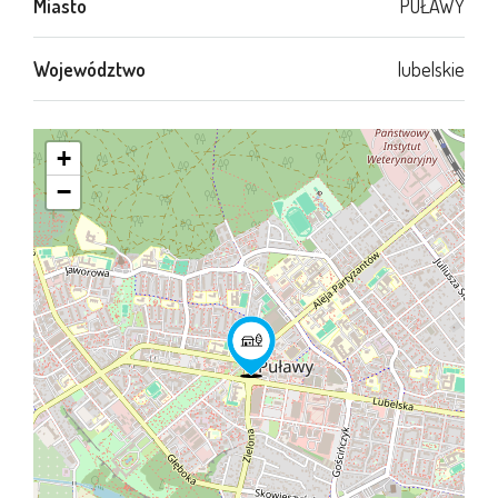
Miasto
PUŁAWY
Województwo
lubelskie
+
−