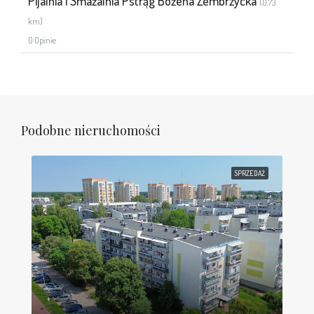
Pijalnia i Smażalnia Pstrąg Bożena Zembrzycka
(0.73
km)
0 Opinie
Podobne nieruchomości
SPRZEDAŻ