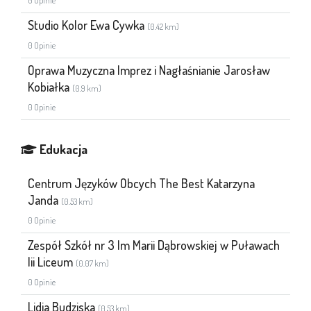
0 Opinie
Studio Kolor Ewa Cywka
(0.42 km)
0 Opinie
Oprawa Muzyczna Imprez i Nagłaśnianie Jarosław
Kobiałka
(0.9 km)
0 Opinie
Edukacja
Centrum Języków Obcych The Best Katarzyna
Janda
(0.53 km)
0 Opinie
Zespół Szkół nr 3 Im Marii Dąbrowskiej w Puławach
Iii Liceum
(0.07 km)
0 Opinie
Lidia Budziska
(0.53 km)