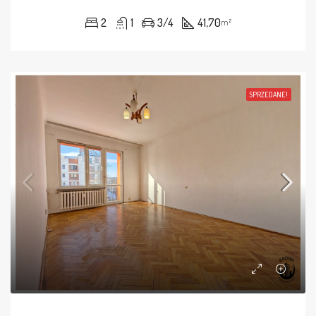
2
1
3/4
41,70
m²
SPRZEDANE!