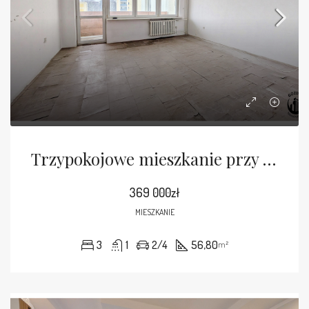
Trzypokojowe mieszkanie przy PCK
369 000zł
MIESZKANIE
3
1
2/4
56,80
m²