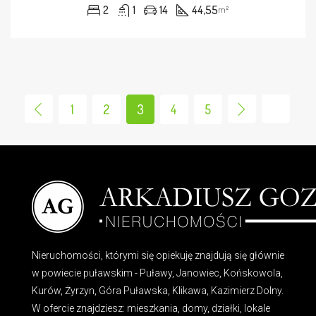
2
1
14
44,55
m²
1
2
3
4
5
Nieruchomości, którymi się opiekuję znajdują się głównie
w powiecie puławskim - Puławy, Janowiec, Końskowola,
Kurów, Żyrzyn, Góra Puławska, Klikawa, Kazimierz Dolny.
W ofercie znajdziesz: mieszkania, domy, działki, lokale