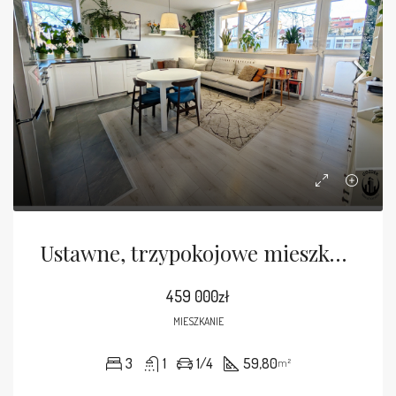
Ustawne, trzypokojowe mieszkanei na 1 piętrze
459 000zł
MIESZKANIE
3
1
1/4
59,80
m²