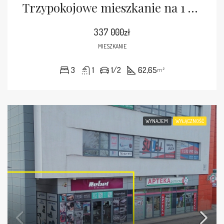
Trzypokojowe mieszkanie na 1 piętrze
337 000zł
MIESZKANIE
3
1
1/2
62,65
m²
WYNAJEM
WYŁĄCZNOŚĆ