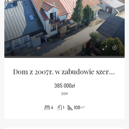
Dom z 2007r. w zabudowie szeregowej
385 000zł
DOM
4
1
108
m²