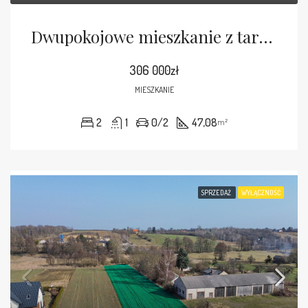
Dwupokojowe mieszkanie z tarasem i ogródkiem
306 000zł
MIESZKANIE
2
1
0/2
47,08
m²
SPRZEDAŻ
WYŁĄCZNOŚĆ