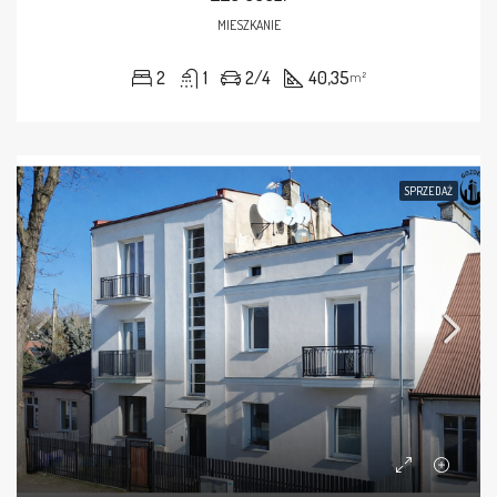
MIESZKANIE
2
1
2/4
40,35
m²
SPRZEDAŻ